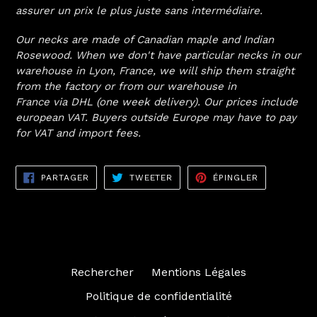
assurer un prix le plus juste sans intermédiaire.
Our necks are made of Canadian maple and Indian
Rosewood. When we don't have particular necks in our
warehouse in Lyon, France, we will ship them straight
from the factory or from our warehouse in
France via DHL (one week delivery). Our prices include
european VAT. Buyers
outside Europe may have to pay
for VAT and import fees.
PARTAGER
TWEETER
ÉPINGLER
PARTAGER
TWEETER
ÉPINGLER
SUR
SUR
SUR
FACEBOOK
TWITTER
PINTEREST
Rechercher
Mentions Légales
Politique de confidentialité