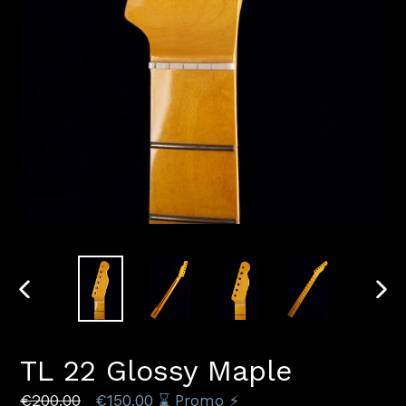
DIAPOSITIVE
DIAP
PRÉCÉDENTE
SUI
TL 22 Glossy Maple
Prix
€200.00
€150.00
⌛️ Promo ⚡️