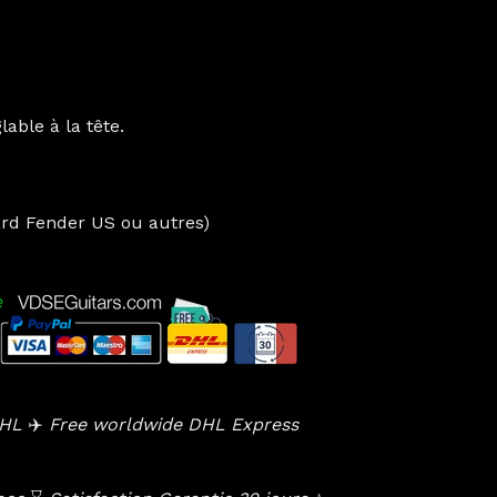
able à la tête.
ard Fender US ou autres)
 DHL
✈️
Free worldwide DHL Express