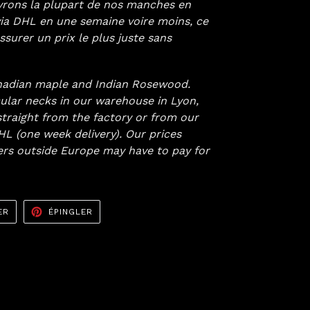
ivrons la plupart de nos manches en
via DHL en une semaine voire moins, ce
surer un prix le plus juste sans
nadian maple and Indian Rosewood.
ular necks in our warehouse in Lyon,
straight from the factory or from our
L (one week delivery). Our prices
ers
outside Europe may have to pay for
TWEETER
ÉPINGLER
ER
ÉPINGLER
SUR
SUR
TWITTER
PINTEREST