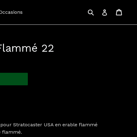
Recherche
Panie
Panie
Se connecte
 Occasions
Flammé 22
our Stratocaster USA en erable flammé
e flammé.