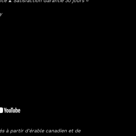
ance
⌛️
Satisfaction Garantie 30 jours
⭐️
cy
 à partir d'érable canadien et de