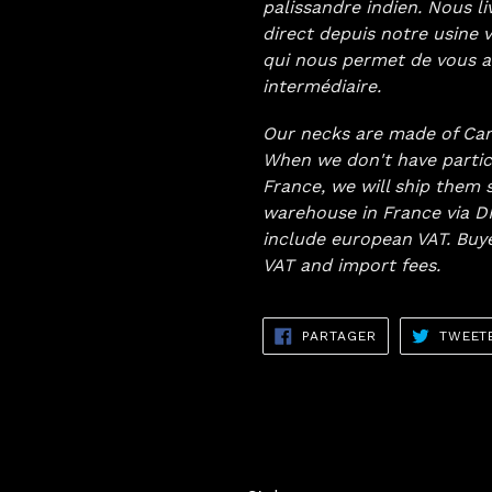
palissandre indien. Nous l
direct depuis notre usine
qui nous permet de vous as
intermédiaire.
Our necks are made of Ca
When we don't have partic
France, we will ship them 
warehouse in France via DH
include european VAT. Buy
VAT and import fees.
PARTAGER
PARTAGER
TWEET
SUR
FACEBOOK