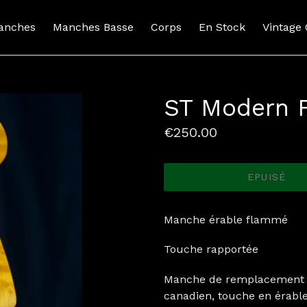
anches
Manches Basse
Corps
En Stock
Vintage
ST Modern 
Prix
€250.00
normal
EPUISÉ
Manche érable flammé
Touche rapportée
Manche de remplacement p
canadien, touche en érabl