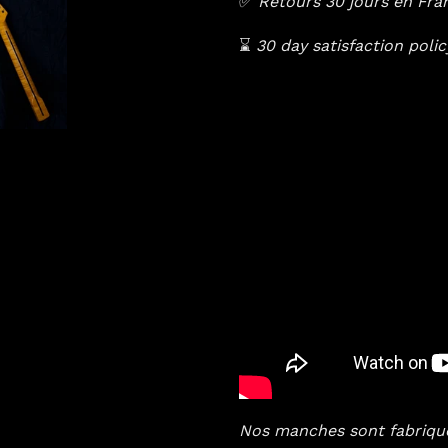
✅
Retours 30 jours en Fr
⌛️
30 day satisfaction poli
Nos manches sont fabriqués