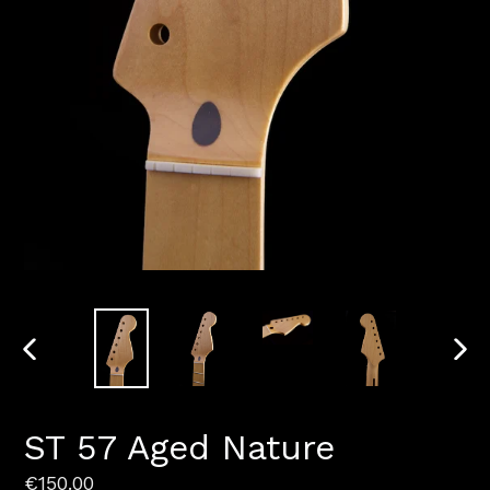
DIAPOSITIVE
DIAP
PRÉCÉDENTE
SUI
ST 57 Aged Nature
Prix
€150.00