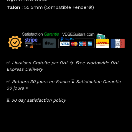
Talon
: 55.5mm (compatible Fender®)
✅
Livraison Gratuite par DHL
✈️
Free worldwide DHL
Express Delivery
✅
Retours 30 jours en France
⌛️
Satisfaction Garantie
30 jours
⭐️
⌛️
30 day satisfaction policy