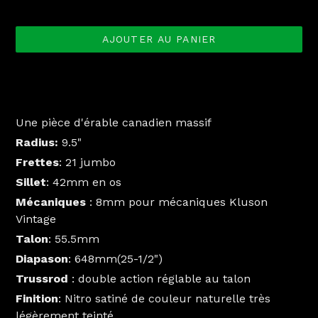
normal
AJOUTER AU PANIER
Manche de remplacement pour Fender Stratocaster Vintage
57
Une pièce d'érable canadien massif
Radius:
9.5"
Frettes
: 21 jumbo
Sillet
: 42mm en os
Mécaniques
: 8mm pour mécaniques Kluson
Vintage
Talon
: 55.5mm
Diapason
: 648mm(25-1/2")
Trussrod
: double action réglable au talon
Finition
: Nitro satiné de couleur naturelle très
légèrement teinté