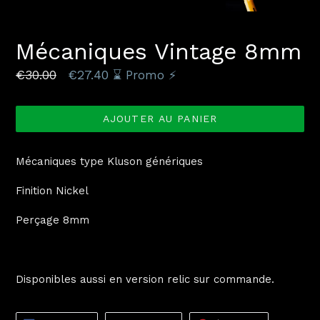
DIAPOSITIVE
DIAP
PRÉCÉDENTE
SUI
Mécaniques Vintage 8mm
Prix
€30.00
€27.40
⌛️ Promo ⚡️
normal
AJOUTER AU PANIER
Mécaniques type Kluson génériques
Finition Nickel
Perçage 8mm
Disponibles aussi en version relic sur commande.