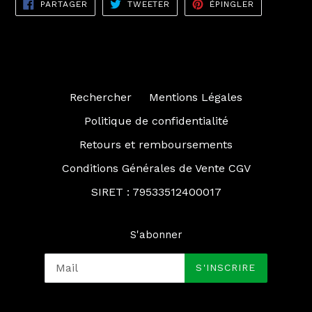
PARTAGER
TWEETER
ÉPINGLER
PARTAGER
TWEETER
ÉPINGLER
SUR
SUR
SUR
FACEBOOK
TWITTER
PINTEREST
Rechercher
Mentions Légales
Politique de confidentialité
Retours et remboursements
Conditions Générales de Vente CGV
SIRET : 79533512400017
S'abonner
S'INSCRIRE