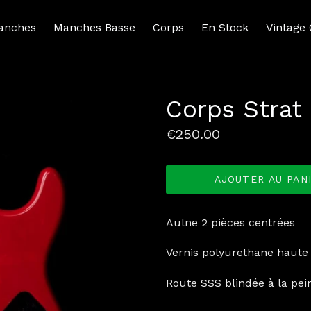
anches
Manches Basse
Corps
En Stock
Vintage
Corps Strat
Prix
€250.00
normal
AJOUTER AU PAN
Aulne 2 pièces centrées
Vernis polyurethane haute b
Route SSS blindée à la pei