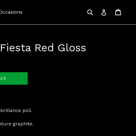
Recherche
Panie
Panie
Se connecte
 Occasions
 Fiesta Red Gloss
IER
rillance poli.
nture graphite.