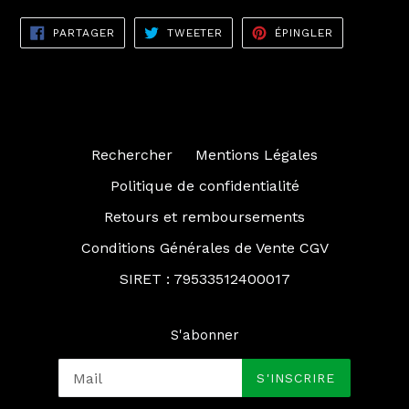
PARTAGER
TWEETER
ÉPINGLER
PARTAGER
TWEETER
ÉPINGLER
SUR
SUR
SUR
FACEBOOK
TWITTER
PINTEREST
Rechercher
Mentions Légales
Politique de confidentialité
Retours et remboursements
Conditions Générales de Vente CGV
SIRET : 79533512400017
S'abonner
S'INSCRIRE