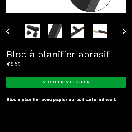
DIAPOSITIVE
DIAP
PRÉCÉDENTE
SUI
Bloc à planifier abrasif
Prix
€8.50
normal
AJOUTER AU PANIER
Bloc à planifier avec papier abrasif auto-adhésif.