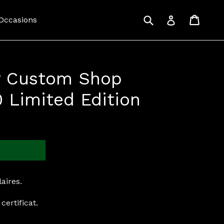
Recherche
Panie
Panie
Se connecte
 Occasions
r Custom Shop
0 Limited Edition
aires.
certificat.