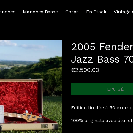
anches
Manches Basse
Corps
En Stock
Vintage
2005 Fende
Jazz Bass 7
Prix
€2,500.00
normal
EPUISÉ
Edition limitée à 50 exempl
100% originale avec étui et 