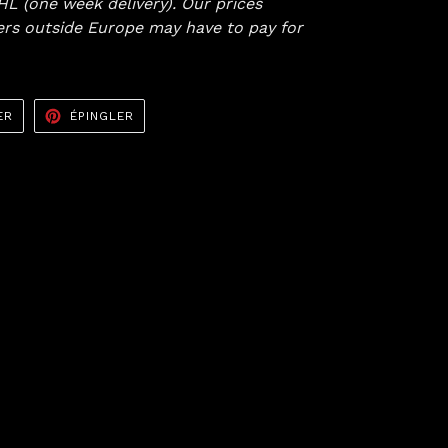
L (one week delivery). Our prices
ers
outside Europe may have to pay for
TWEETER
ÉPINGLER
ER
ÉPINGLER
SUR
SUR
TWITTER
PINTEREST