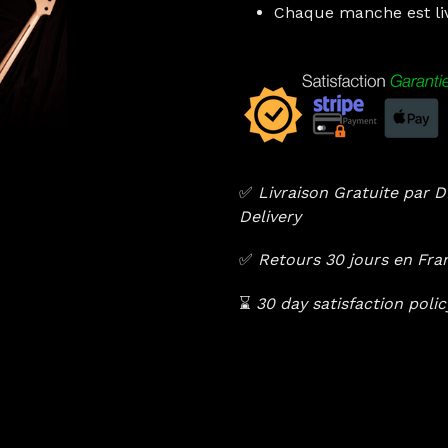
Chaque manche est liv
✅
Livraison Gratuite par
Delivery
✅
Retours 30 jours en Fr
⌛️
30 day satisfaction poli