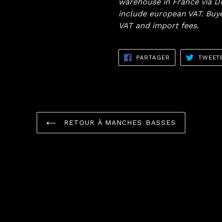
warehouse in France via DH
include european VAT. Buy
VAT and import fees.
PARTAGER
PARTAGER
TWEET
SUR
FACEBOOK
RETOUR À MANCHES BASSES