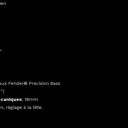
ien
"
aux Fender® Precision
Bass
")
écaniques
: 18mm
, réglage à la tête.