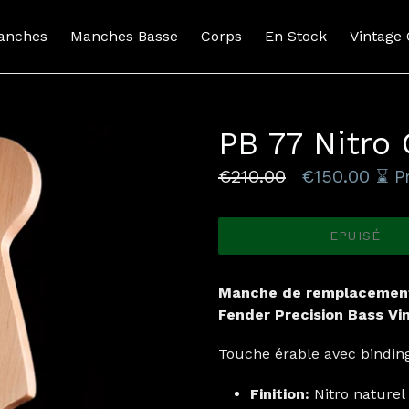
anches
Manches Basse
Corps
En Stock
Vintage
PB 77 Nitro
Prix
€210.00
€150.00
⌛️ P
normal
EPUISÉ
Manche de remplacement
Fender Precision Bass Vin
Touche érable avec binding
Finition:
Nitro naturel