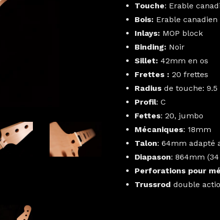
Touche
: Erable canad
Bois:
Erable canadien
Inlays:
MOP block
Binding:
Noir
Sillet:
42
mm en os
Frettes :
20 frettes
Radius
de touche: 9.5 
Profil
: C
Fettes
: 20, jumbo
Mécaniques
: 18mm
Talon
: 64mm adapté 
Diapason
: 864mm (34 
Perforations pour m
Trussrod
double action