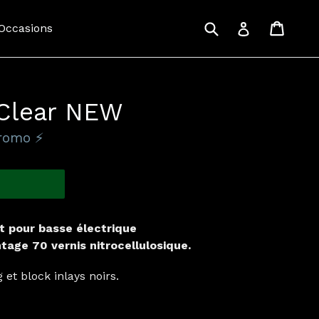
Recherche
Panie
Panie
Se connecte
 Occasions
 Clear NEW
romo ⚡️
 pour basse électrique
tage 70 vernis nitrocellulosique.
 et block inlays noirs.