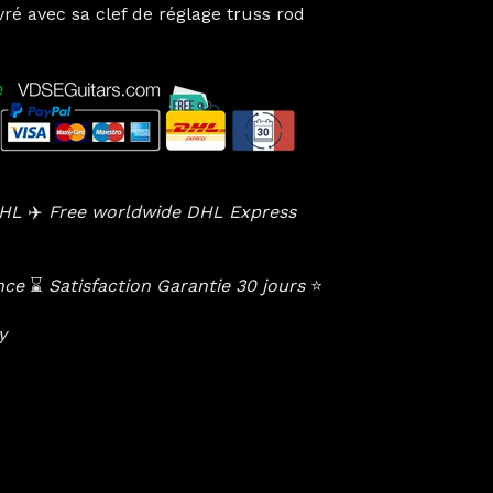
ré avec sa clef de réglage truss rod
 DHL
✈️
Free worldwide DHL Express
ance
⌛️
Satisfaction Garantie 30 jours
⭐️
cy