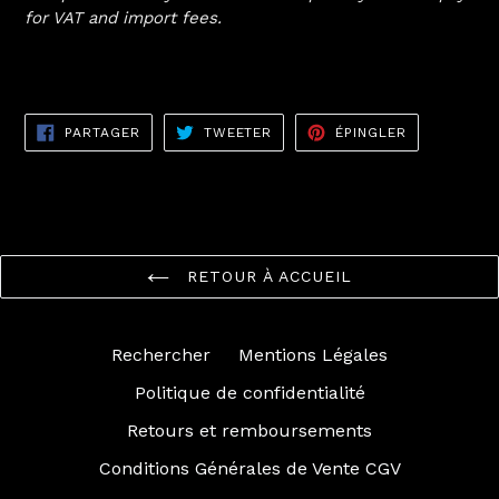
for VAT and import fees.
PARTAGER
TWEETER
ÉPINGLER
PARTAGER
TWEETER
ÉPINGLER
SUR
SUR
SUR
FACEBOOK
TWITTER
PINTEREST
RETOUR À ACCUEIL
Rechercher
Mentions Légales
Politique de confidentialité
Retours et remboursements
Conditions Générales de Vente CGV