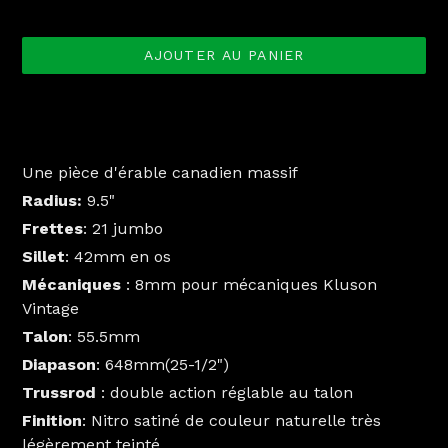
normal
AJOUTER AU PANIER
Manche de remplacement pour Fender Stratocaster Vintage
57
Une pièce d'érable canadien massif
Radius:
9.5"
Frettes
: 21 jumbo
Sillet
: 42mm en os
Mécaniques
: 8mm pour mécaniques Kluson
Vintage
Talon
: 55.5mm
Diapason
: 648mm(25-1/2")
Trussrod
: double action réglable au talon
Finition
: Nitro satiné de couleur naturelle très
légèrement teinté