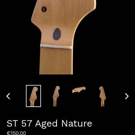
DIAPOSITIVE
DIAP
PRÉCÉDENTE
SUI
ST 57 Aged Nature
Prix
€150.00