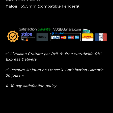
Talon
: 55.5mm (compatible Fender®)
✅
Livraison Gratuite par DHL
✈️
Free worldwide DHL
Express Delivery
✅
Retours 30 jours en France
⌛️
Satisfaction Garantie
30 jours
⭐️
⌛️
30 day satisfaction policy