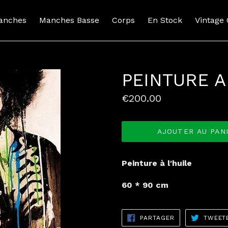
anches
Manches Basse
Corps
En Stock
Vintage
PEINTURE A
Prix
€200.00
normal
AJOUTER AU PAN
Peinture à l'huile
60 * 90 cm
PARTAGER
PARTAGER
TWEET
SUR