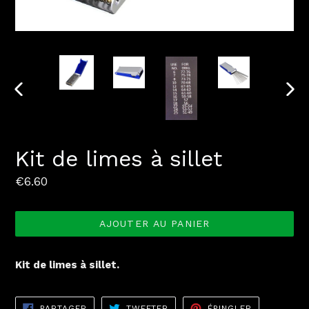
DIAPOSITIVE
DIAP
PRÉCÉDENTE
SUI
Kit de limes à sillet
Prix
€6.60
normal
AJOUTER AU PANIER
Kit de limes à sillet.
PARTAGER
TWEETER
ÉPINGLER
PARTAGER
TWEETER
ÉPINGLER