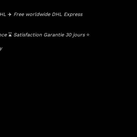
 DHL
✈️
Free worldwide DHL Express
ance
⌛️
Satisfaction Garantie 30 jours
⭐️
cy