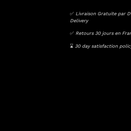
✅
Livraison Gratuite par
Delivery
✅
Retours 30 jours en Fr
⌛️
30 day satisfaction poli