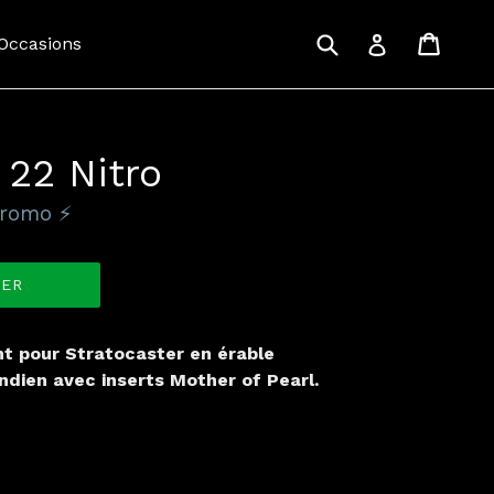
Recherche
Panie
Panie
Se connecte
 Occasions
22 Nitro
Promo ⚡️
IER
 pour Stratocaster en érable
ndien avec inserts Mother of Pearl.