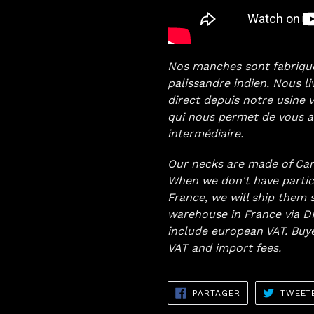
Nos manches sont fabriqués
palissandre indien. Nous l
direct depuis notre usine
qui nous permet de vous as
intermédiaire.
Our necks are made of Ca
When we don't have partic
France, we will ship them 
warehouse in France via DH
include european VAT. Buy
VAT and import fees.
PARTAGER
PARTAGER
TWEET
SUR
FACEBOOK