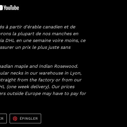
 à partir d'érable canadien et de
ivrons la plupart de nos manches en
via DHL en une semaine voire moins, ce
surer un prix le plus juste sans
nadian maple and Indian Rosewood.
ular necks in our warehouse in Lyon,
straight from the factory or from our
L (one week delivery). Our prices
ers
outside Europe may have to pay for
TWEETER
ÉPINGLER
ER
ÉPINGLER
SUR
SUR
TWITTER
PINTEREST