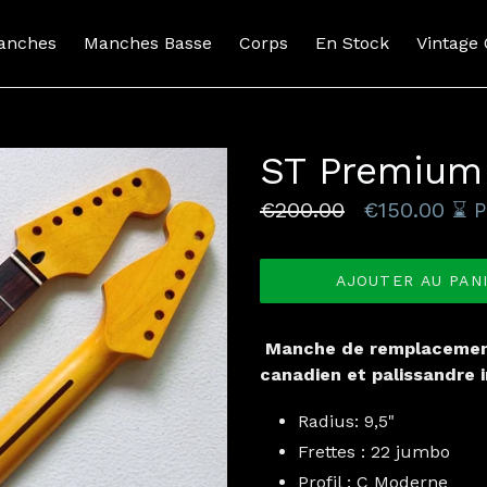
anches
Manches Basse
Corps
En Stock
Vintage
ST Premium 
Prix
€200.00
€150.00
⌛️ 
normal
AJOUTER AU PAN
Manche de remplacement
canadien et palissandre i
Radius: 9,5"
Frettes : 22 jumbo
Profil : C Moderne